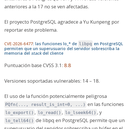
anteriores a la 17 no se ven afectadas.
El proyecto PostgreSQL agradece a Yu Kunpeng por
reportar este problema.
CVE-2026-6477
: las funciones lo_* de
en PostgreSQL
libpq
permiten que un superusuario del servidor sobrescriba la
memoria del
stack
del cliente
Puntuación base CVSS 3.1
:
8.8
Versiones soportadas vulnerables:
14 – 18.
El uso de la función potencialmente peligrosa
en las funciones
PQfn(..., result_is_int=0, ...)
,
,
, y
lo_export()
lo_read()
lo_lseek64()
de libpq en PostgreSQL permite que un
lo_tell64()
superusuario del servidor sobrescriba un búfer en el