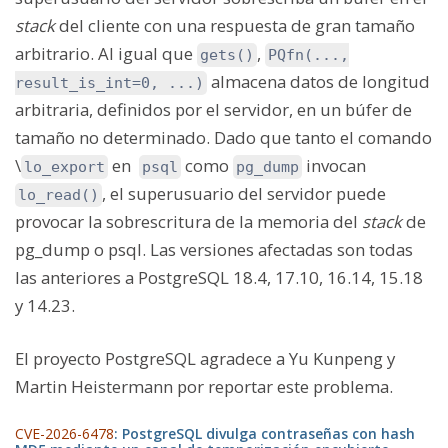
stack
del cliente con una respuesta de gran tamaño
arbitrario. Al igual que
,
gets()
PQfn(...,
almacena datos de longitud
result_is_int=0, ...)
arbitraria, definidos por el servidor, en un búfer de
tamaño no determinado. Dado que tanto el comando
\
en
como
invocan
lo_export
psql
pg_dump
, el superusuario del servidor puede
lo_read()
provocar la sobrescritura de la memoria del
stack
de
pg_dump o psql. Las versiones afectadas son todas
las anteriores a PostgreSQL 18.4, 17.10, 16.14, 15.18
y 14.23.
El proyecto PostgreSQL agradece a Yu Kunpeng y
Martin Heistermann por reportar este problema.
CVE-2026-6478
: PostgreSQL divulga contraseñas con hash