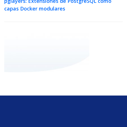
pglayers: Extensiones de PostgreSQL como
capas Docker modulares