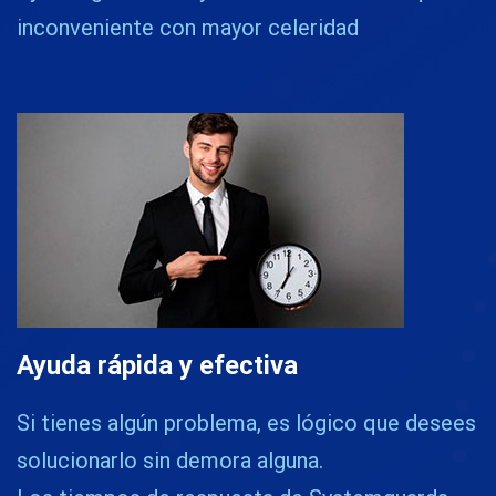
inconveniente con mayor celeridad
Ayuda rápida y efectiva
Si tienes algún problema, es lógico que desees
solucionarlo sin demora alguna.