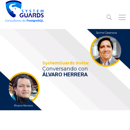
Jaime Casanova
SystemGuards invita:
Conversando con
ÁLVARO HERRERA
Álvaro Herrera