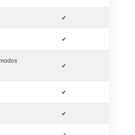
✔
✔
s nodos
✔
✔
✔