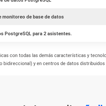
se de datos PostgreSQL
de monitoreo de base de datos
os PostgreSQL para 2 asistentes.
plicas con todas las demás características y tecnol
(no bidireccional) y en centros de datos distribuid