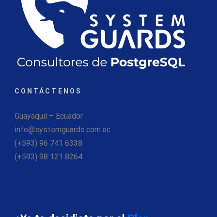
CONTÁCTENOS
Guayaquil – Ecuador
info@systemguards.com.ec
(+593) 96 741 6338
(+593) 98 121 8264