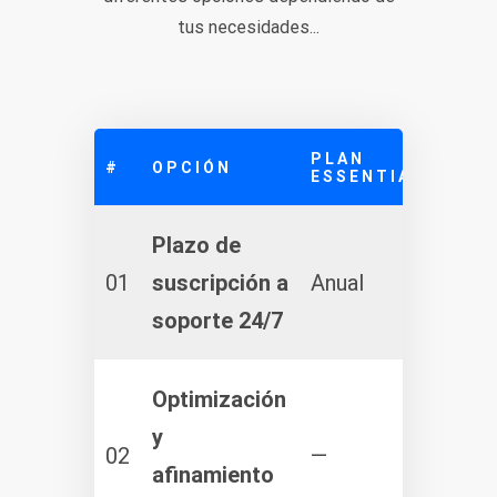
tus necesidades...
PLAN
OP
#
OPCIÓN
ESSENTIALS
ADI
Plazo de
01
suscripción a
Anual
soporte 24/7
Optimización
Gra
y
part
02
—
afinamiento
seg