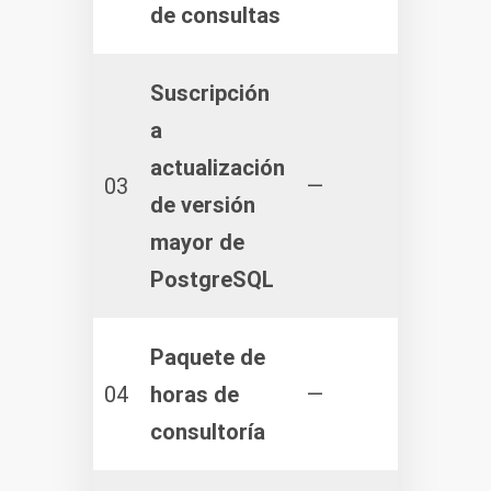
de consultas
de 
Suscripción
a
actualización
03
—
de versión
mayor de
PostgreSQL
Paquete de
Mín
04
horas de
—
hor
consultoría