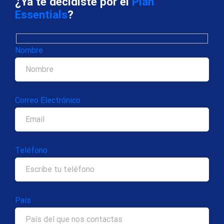
¿Ya te decidiste por el
Plan
Essentials
?
Nombre
Correo Electrónico
Teléfono
País