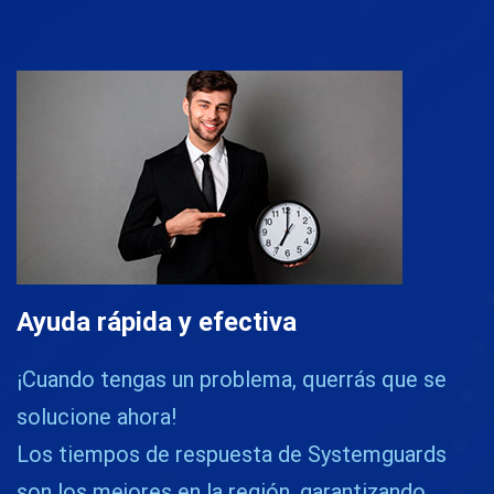
Ayuda rápida y efectiva
¡Cuando tengas un problema, querrás que se
solucione ahora!
Los tiempos de respuesta de Systemguards
son los mejores en la región, garantizando