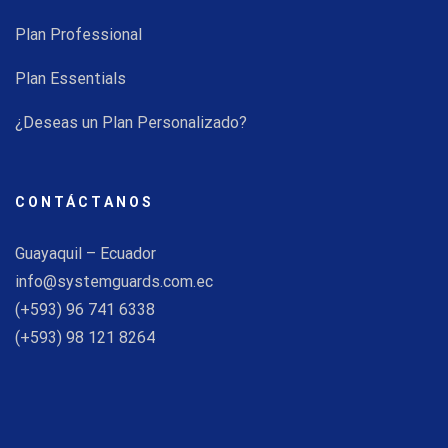
Plan Professional
Plan Essentials
¿Deseas un Plan Personalizado?
CONTÁCTANOS
Guayaquil – Ecuador
info@systemguards.com.ec
(+593) 96 741 6338
(+593) 98 121 8264