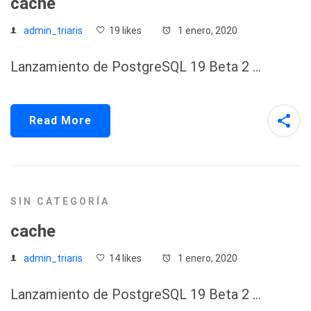
cache
admin_triaris
19 likes
1 enero, 2020
Lanzamiento de PostgreSQL 19 Beta 2 …
Read More
SIN CATEGORÍA
cache
admin_triaris
14 likes
1 enero, 2020
Lanzamiento de PostgreSQL 19 Beta 2 …