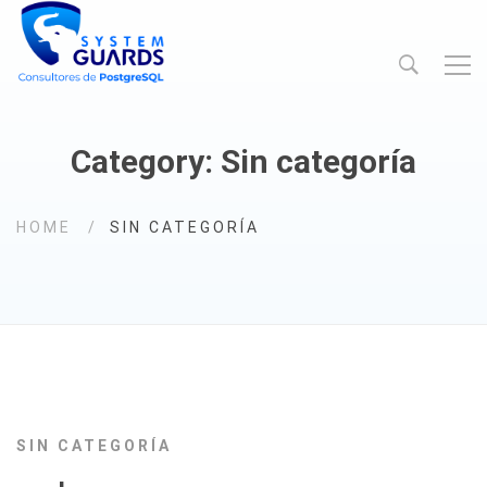
Category: Sin categoría
HOME
SIN CATEGORÍA
SIN CATEGORÍA