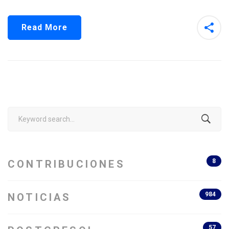
Read More
Search
for:
8
CONTRIBUCIONES
984
NOTICIAS
57