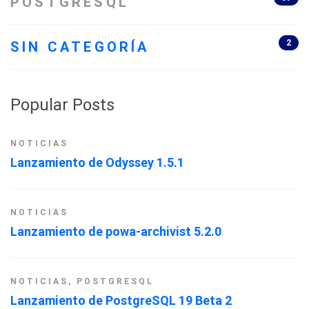
POSTGRESQL
2
SIN CATEGORÍA
Popular Posts
NOTICIAS
Lanzamiento de Odyssey 1.5.1
NOTICIAS
Lanzamiento de powa-archivist 5.2.0
NOTICIAS
,
POSTGRESQL
Lanzamiento de PostgreSQL 19 Beta 2