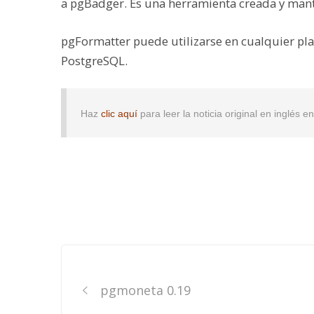
a pgBadger. Es una herramienta creada y mant
pgFormatter puede utilizarse en cualquier plat
PostgreSQL.
Haz
clic aquí
para leer la noticia original en inglés 
Post
navigation
pgmoneta 0.19