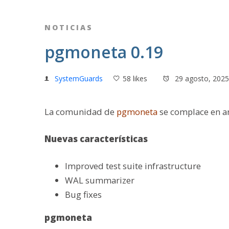
NOTICIAS
pgmoneta 0.19
SystemGuards
58 likes
29 agosto, 2025
La comunidad de
pgmoneta
se complace en an
Nuevas características
Improved test suite infrastructure
WAL summarizer
Bug fixes
pgmoneta