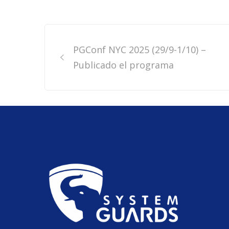
Post
PGConf NYC 2025 (29/9-1/10) –
navigation
Publicado el programa