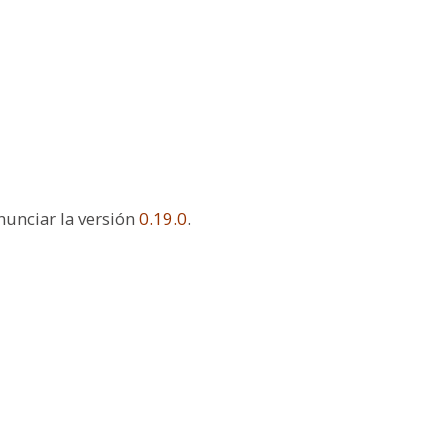
unciar la versió
n
0.19.0
.