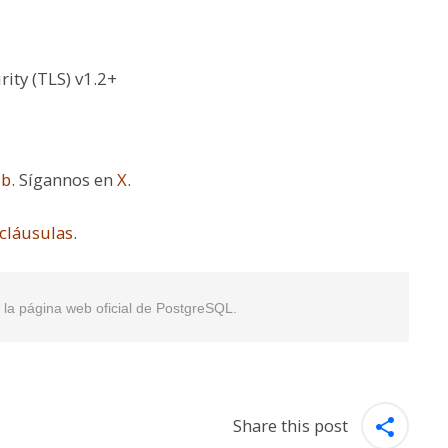
ity (TLS) v1.2+
ub
.
Sígannos en
X
.
 cláusulas
.
en la página web oficial de PostgreSQL.
Share this post