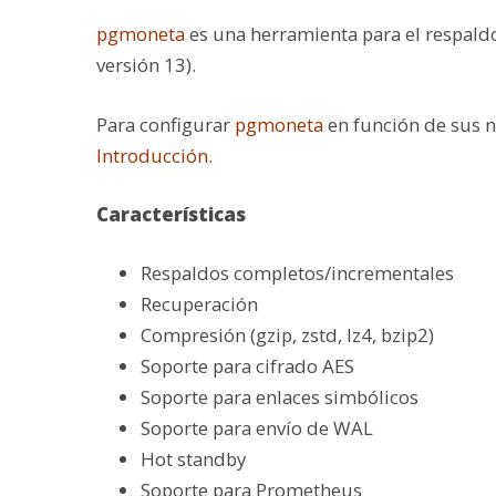
pgmoneta
es una herramienta para el respaldo
versión
13).
Para configurar
pgmoneta
en función de sus 
Introducción
.
Características
Respaldos completos/incrementales
Recuperación
Compresión (gzip, zstd, lz4
, bzip2
)
Soporte para cifrado AES
Soporte para enlaces simbólicos
Soporte para envío de WAL
Hot standby
Soporte para Prometheus