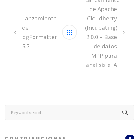
de Apache
Lanzamiento
Cloudberry
de
(Incubating)
pgFormatter
2.0.0 – Base
5.7
de datos
MPP para
análisis e IA
Search
for:
CONTRIBUCIONES
8