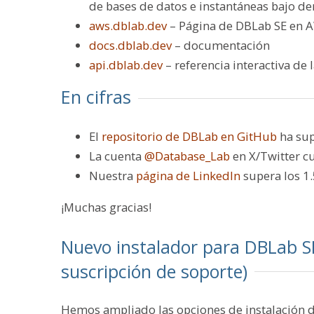
de bases de datos e instantáneas bajo d
aws.dblab.dev
– Página de DBLab SE en 
docs.dblab.dev
– documentación
api.dblab.dev
– referencia interactiva de 
En cifras
El
repositorio de DBLab en GitHub
ha sup
La cuenta
@Database_Lab
en X/Twitter c
Nuestra
página de LinkedIn
supera los 1
¡Muchas gracias!
Nuevo instalador para DBLab S
suscripción de soporte)
Hemos ampliado las opciones de instalación 