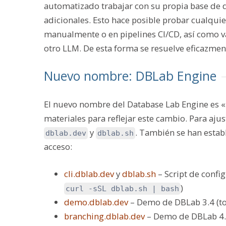
automatizado trabajar con su propia base de 
adicionales. Esto hace posible probar cualqui
manualmente o en pipelines CI/CD, así como v
otro LLM. De esta forma se resuelve eficazmen
Nuevo nombre: DBLab Engine
El nuevo nombre del Database Lab Engine es 
materiales para reflejar este cambio. Para ajus
y
. También se han establ
dblab.dev
dblab.sh
acceso:
cli.dblab.dev
y
dblab.sh
– Script de conf
)
curl -sSL dblab.sh | bash
demo.dblab.dev
– Demo de DBLab 3.4 (t
branching.dblab.dev
– Demo de DBLab 4.