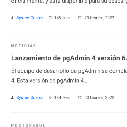
oficialmente, y está disponible para su descarg
SystemGuards
145 likes
23 febrero, 2022
NOTICIAS
Lanzamiento de pgAdmin 4 versión 6
El equipo de desarrollo de pgAdmin se compla
4. Esta versión de pgAdmin 4 …
SystemGuards
134 likes
23 febrero, 2022
POSTGRESQL