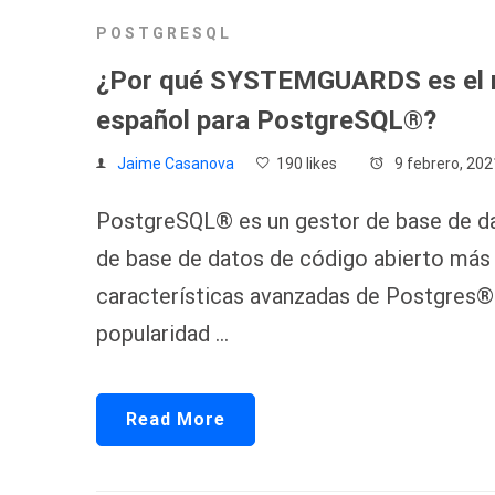
POSTGRESQL
¿Por qué SYSTEMGUARDS es el m
español para PostgreSQL®?
Jaime Casanova
190 likes
9 febrero, 202
PostgreSQL® es un gestor de base de dat
de base de datos de código abierto más 
características avanzadas de Postgres
popularidad …
Read More