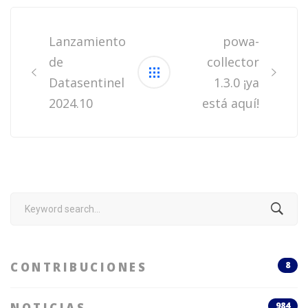
Post
navigation
Lanzamiento
powa-
de
collector
Datasentinel
1.3.0 ¡ya
2024.10
está aquí!
Search
for:
CONTRIBUCIONES
8
NOTICIAS
984