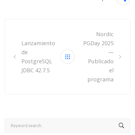
Post
navigation
Nordic
Lanzamiento
PGDay 2025
de
—
PostgreSQL
Publicado
JDBC 42.7.5
el
programa
Search
for: