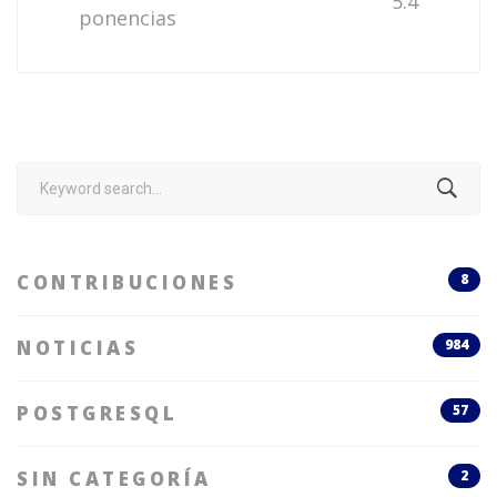
5.4
ponencias
Search
for:
CONTRIBUCIONES
8
NOTICIAS
984
POSTGRESQL
57
SIN CATEGORÍA
2