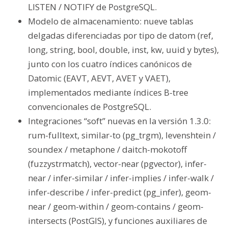
LISTEN / NOTIFY de PostgreSQL.
Modelo de almacenamiento: nueve tablas
delgadas diferenciadas por tipo de datom (ref,
long, string, bool, double, inst, kw, uuid y bytes),
junto con los cuatro índices canónicos de
Datomic (EAVT, AEVT, AVET y VAET),
implementados mediante índices B-tree
convencionales de PostgreSQL.
Integraciones “soft” nuevas en la versión 1.3.0:
rum-fulltext, similar-to (pg_trgm), levenshtein /
soundex / metaphone / daitch-mokotoff
(fuzzystrmatch), vector-near (pgvector), infer-
near / infer-similar / infer-implies / infer-walk /
infer-describe / infer-predict (pg_infer), geom-
near / geom-within / geom-contains / geom-
intersects (PostGIS), y funciones auxiliares de