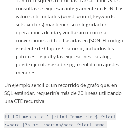
Tanto el esquema como las transacciones y las
consultas se expresan íntegramente en EDN. Los
valores etiquetados (#inst, #uuid, keywords,
sets, vectors) mantienen su integridad en
operaciones de ida y vuelta sin recurrir a
convenciones ad hoc basadas en JSON. El código
existente de Clojure / Datomic, incluidos los
patrones de pull y las expresiones Datalog,
puede ejecutarse sobre pg_mentat con ajustes
menores.
Un ejemplo sencillo: un recorrido de grafo que, en
SQL estándar, requeriría más de 20 líneas utilizando
una CTE recursiva:
SELECT mentat.q(' [:find ?name :in $ ?start
:where [?start :person/name ?start-name]