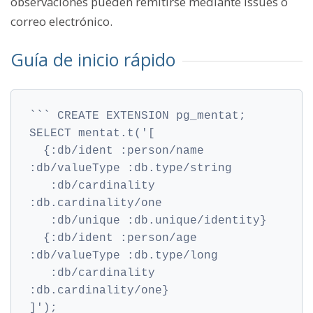
observaciones pueden remitirse mediante issues o
correo electrónico.
Guía de inicio rápido
``` CREATE EXTENSION pg_mentat;
SELECT mentat.t('[
  {:db/ident :person/name 
:db/valueType :db.type/string
   :db/cardinality 
:db.cardinality/one
   :db/unique :db.unique/identity}
  {:db/ident :person/age  
:db/valueType :db.type/long
   :db/cardinality 
:db.cardinality/one}
]');