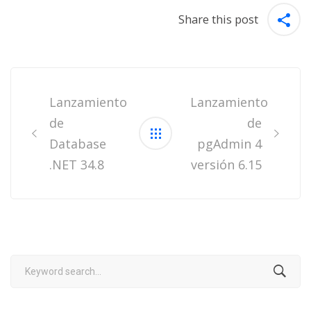
Share this post
Post
navigation
Lanzamiento
Lanzamiento
de
de
Database
pgAdmin 4
.NET 34.8
versión 6.15
Search
for: