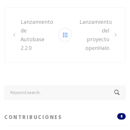
Post
navigation
Lanzamiento
Lanzamiento
de
del
Autobase
proyecto
2.2.0
openHalo
Search
for:
CONTRIBUCIONES
8