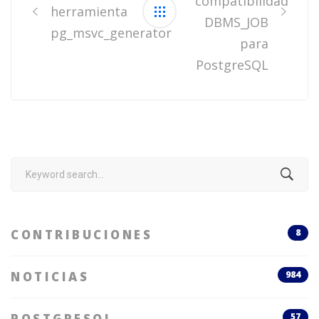
compatibilidad
herramienta
DBMS_JOB
pg_msvc_generator
para
PostgreSQL
Search
for:
CONTRIBUCIONES
8
NOTICIAS
984
POSTGRESQL
57