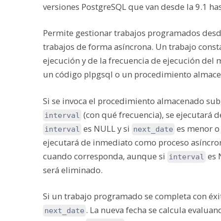
versiones PostgreSQL que van desde la 9.1 hast
Permite gestionar trabajos programados desde
trabajos de forma asíncrona. Un trabajo consta
ejecución y de la frecuencia de ejecución del
un código plpgsql o un procedimiento almace
Si se invoca el procedimiento almacenado subm
(con qué frecuencia), se ejecutará d
interval
es NULL y si
es menor o 
interval
next_date
ejecutará de inmediato como proceso asíncrono
cuando corresponda, aunque si
es N
interval
será eliminado.
Si un trabajo programado se completa con éxit
. La nueva fecha se calcula evalua
next_date