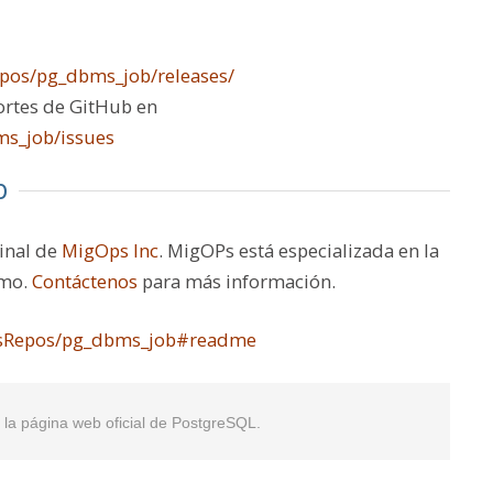
pos/pg_dbms_job/releases/
portes de GitHub en
s_job/issues
b
inal de
MigOps Inc
. MigOPs está especializada en la
smo.
Contáctenos
para más información.
psRepos/pg_dbms_job#readme
en la página web oficial de PostgreSQL.