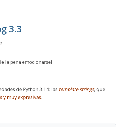
g 3.3
25
ale la pena emocionarse!
edades de Python 3.14: las
template strings
, que
as y muy expresivas
.