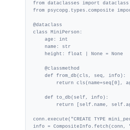
from dataclasses import dataclass
from psycopg.types.composite impo
@dataclass
class MiniPerson:
    age: int
    name: str
    height: float | None = None
    @classmethod
    def from_db(cls, seq, info):
        return cls(name=seq[0], a
    def to_db(self, info):
        return [self.name, self.a
conn.execute("CREATE TYPE mini_pe
info = CompositeInfo.fetch(conn, 