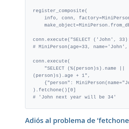
register_composite(
    info, conn, factory=MiniPerso
    make_object=MiniPerson.from_d
conn.execute("SELECT ('John', 33)
# MiniPerson(age=33, name='John',
conn.execute(
    "SELECT (%(person)s).name || 
(person)s).age + 1",
    {"person": MiniPerson(name="J
).fetchone()[0]
# 'John next year will be 34'
Adiós al problema de ‘fetchone(