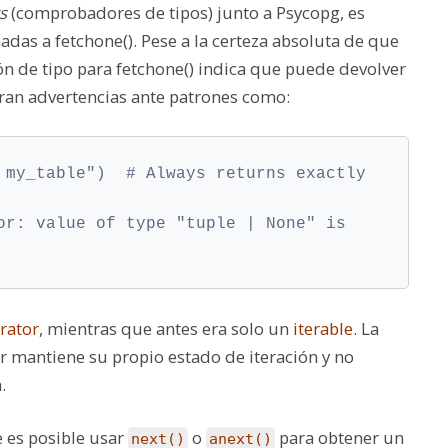
s
(comprobadores de tipos) junto a Psycopg, es
amadas a
fetchone()
. Pese a la certeza absoluta de que
ón de tipo para
fetchone()
indica que puede devolver
an advertencias ante patrones como:
 my_table")  # Always returns exactly 
or: value of type "tuple | None" is 
erator
, mientras que antes era solo un
iterable
. La
or mantiene su propio estado de iteración y no
.
 es posible usar
o
para obtener un
next()
anext()