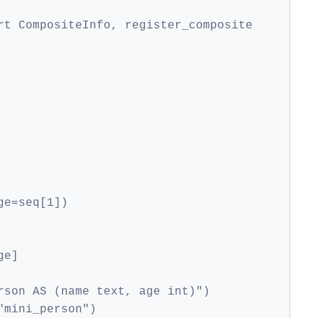
rt CompositeInfo, register_composite
ge=seq[1])
ge]
rson AS (name text, age int)")
"mini_person")