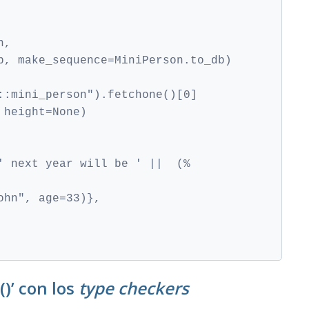
n,
b, make_sequence=MiniPerson.to_db)
::mini_person").fetchone()[0]
 height=None)
' next year will be ' ||  (%
ohn", age=33)},
)’ con los
type checkers