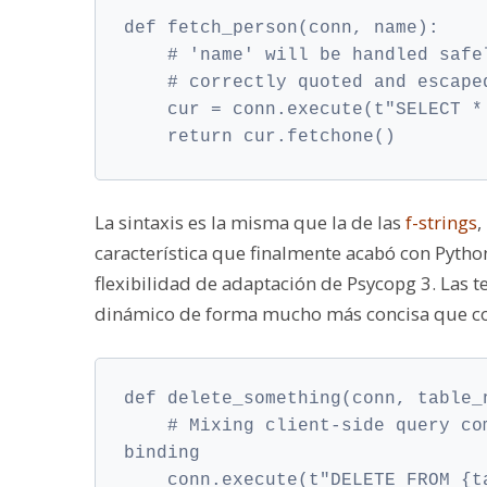
def fetch_person(conn, name):
    # 'name' will be handled safe
    # correctly quoted and escape
    cur = conn.execute(t"SELECT *
    return cur.fetchone()
La sintaxis es la misma que la de las
f-strings
,
característica que finalmente acabó con Pytho
flexibilidad de adaptación de Psycopg 3. Las 
dinámico de forma mucho más concisa que c
def delete_something(conn, table_
    # Mixing client-side query co
binding
    conn.execute(t"DELETE FROM {t