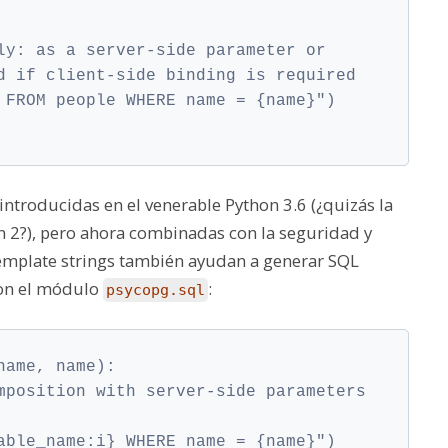
ly: as a server-side parameter or
d if client-side binding is required
 FROM people WHERE name = {name}")
 introducidas en el venerable Python 3.6 (¿quizás la
n 2?), pero ahora combinadas con la seguridad y
template strings también ayudan a generar SQL
on el módulo
:
psycopg.sql
name, name):
mposition with server-side parameters 
able_name:i} WHERE name = {name}")