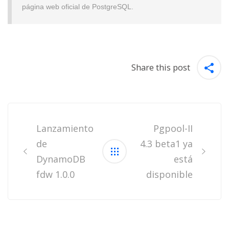
página web oficial de PostgreSQL.
Share this post
Post
navigation
Lanzamiento
Pgpool-II
de
4.3 beta1 ya
DynamoDB
está
fdw 1.0.0
disponible