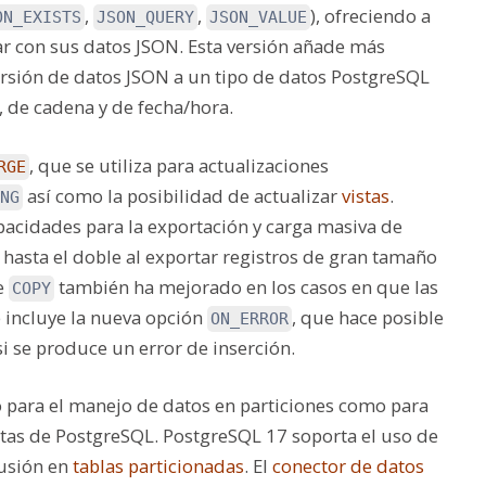
,
,
), ofreciendo a
ON_EXISTS
JSON_QUERY
JSON_VALUE
ar con sus datos JSON. Esta versión añade más
versión de datos JSON a un tipo de datos PostgreSQL
, de cadena y de fecha/hora.
, que se utiliza para actualizaciones
RGE
así como la posibilidad de actualizar
vistas
.
NG
acidades para la exportación y carga masiva de
hasta el doble al exportar registros de gran tamaño
e
también ha mejorado en los casos en que las
COPY
e incluye la nueva opción
, que hace posible
ON_ERROR
i se produce un error de inserción.
o para el manejo de datos en particiones como para
otas de PostgreSQL. PostgreSQL 17 soporta el uso de
lusión en
tablas particionadas
. El
conector de datos