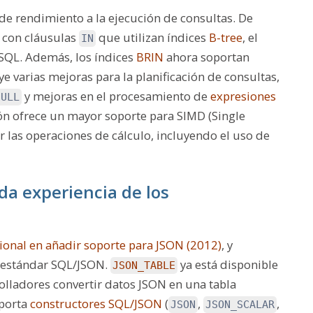
e rendimiento a la ejecución de consultas. De
s con cláusulas
que utilizan índices
B-tree
, el
IN
SQL. Además, los índices
BRIN
ahora soportan
e varias mejoras para la planificación de consultas,
y mejoras en el procesamiento de
expresiones
NULL
sión ofrece un mayor soporte para SIMD (Single
ar las operaciones de cálculo, incluyendo el uso de
da experiencia de los
ional en añadir soporte para JSON (2012)
, y
 estándar SQL/JSON.
ya está disponible
JSON_TABLE
rolladores convertir datos JSON en una tabla
oporta
constructores SQL/JSON
(
,
,
JSON
JSON_SCALAR