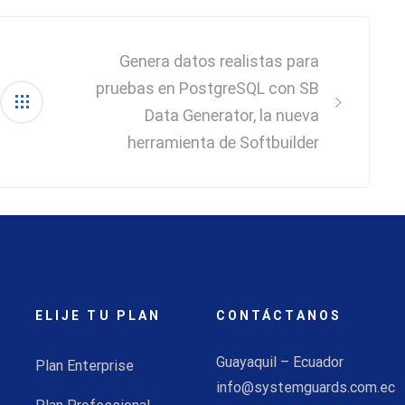
Genera datos realistas para
pruebas en PostgreSQL con SB
Data Generator, la nueva
herramienta de Softbuilder
ELIJE TU PLAN
CONTÁCTANOS
Guayaquil – Ecuador
Plan Enterprise
info@systemguards.com.ec