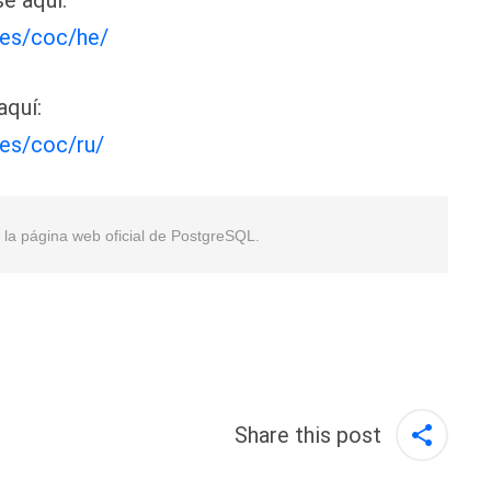
e aquí:
ies/coc/he/
aquí:
ies/coc/ru/
en la página web oficial de PostgreSQL.
Share this post