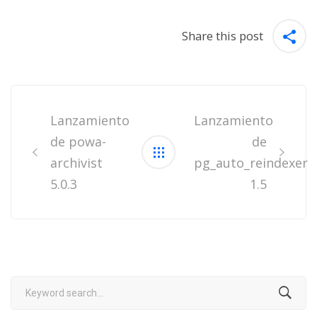
Share this post
Post
navigation
Lanzamiento
Lanzamiento
de powa-
de
archivist
pg_auto_reindexer
5.0.3
1.5
Search
for: