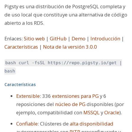
Pigsty es una distribución de PostgreSQL completa y
de uso local que constituye una alternativa de código
abierto a los RDS.
Enlaces
:
Sitio web
|
GitHub
|
Demo
|
Introducción
|
Características
|
Nota de la versión 3.0.0
bash curl -fsSL https://repo.pigsty.io/get |
bash
Características
Extensible
: 336
extensiones para PG
y 6
reposiciones del
núcleo de PG
disponibles (por
ejemplo, compatibilidad con
MSSQL
y
Oracle
).
Confiable
: Clústeres de
alta disponibilidad
autorregenerables con
PITR
preconfigurado y