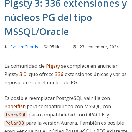
Pigsty 3: 336 extensiones y
núcleos PG del tipo
MSSQL/Oracle
SystemGuards
95 likes
23 septiembre, 2024
La comunidad de
Pigsty
se complace en anunciar
Pigsty
3.0
, que ofrece
336
extensiones únicas y varias
reposiciones en el núcleo de PG.
Es posible reemplazar PostgreSQL vainilla con
Babelfish
para compatibilidad con MSSQL, con
para compatibilidad con ORACLE, y
IvorySQL
para la versión Aurora. También es posible
PolarDB
envolver cualquier núcleo PostgreSQL / RDS existente