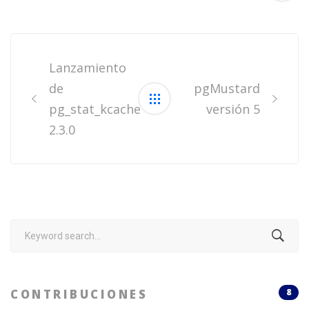
Post
navigation
Lanzamiento
de
pgMustard
pg_stat_kcache
versión 5
2.3.0
Search
for:
CONTRIBUCIONES
8