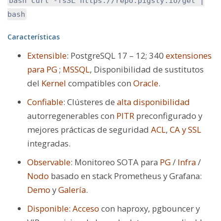
bash curl -fsSL https://repo.pigsty.io/get |
bash
Características
Extensible
: PostgreSQL 17 – 12; 340
extensiones
para PG
;
MSSQL
, Disponibilidad de sustitutos
del
Kernel
compatibles con
Oracle
.
Confiable
: Clústeres de
alta disponibilidad
autorregenerables con
PITR
preconfigurado y
mejores prácticas de seguridad
ACL
,
CA y SSL
integradas.
Observable
: Monitoreo SOTA para
PG
/
Infra
/
Nodo
basado en stack Prometheus y Grafana:
Demo
y
Galería
.
Disponible
:
Acceso
con haproxy, pgbouncer y