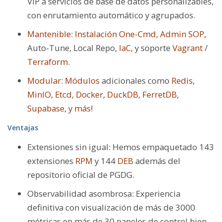
VIP a servicios de base de datos personalizables,
con enrutamiento automático y agrupados.
Mantenible
:
Instalación One-Cmd
,
Admin SOP
,
Auto-Tune, Local Repo,
IaC
, y soporte
Vagrant
/
Terraform
.
Modular
:
Módulos
adicionales como
Redis
,
MinIO
,
Etcd
,
Docker
,
DuckDB
,
FerretDB
,
Supabase
,
y más
!
Ventajas
Extensiones sin igual: Hemos empaquetado 143
extensiones
RPM
y 144
DEB
además del
repositorio oficial de PGDG.
Observabilidad asombrosa: Experiencia
definitiva con visualización de más de 3000
métricas en más de 30 paneles de control bien