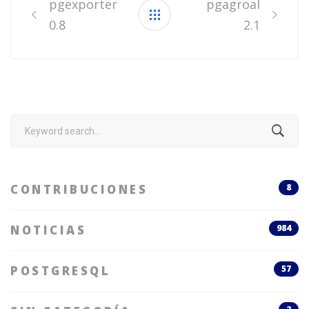
navigation
pgexporter
pgagroal
0.8
2.1
Search
for:
CONTRIBUCIONES
8
NOTICIAS
984
POSTGRESQL
57