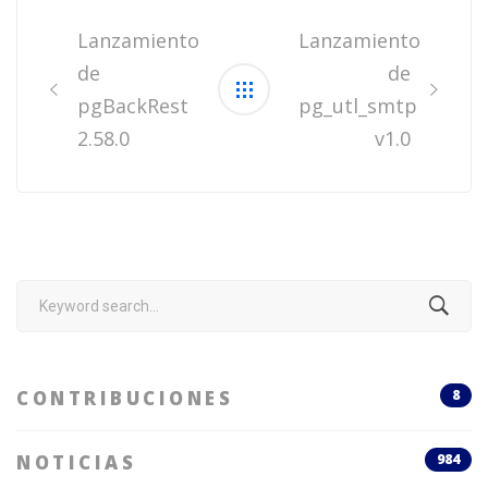
Post
navigation
Lanzamiento
Lanzamiento
de
de
pgBackRest
pg_utl_smtp
2.58.0
v1.0
Search
for:
CONTRIBUCIONES
8
NOTICIAS
984