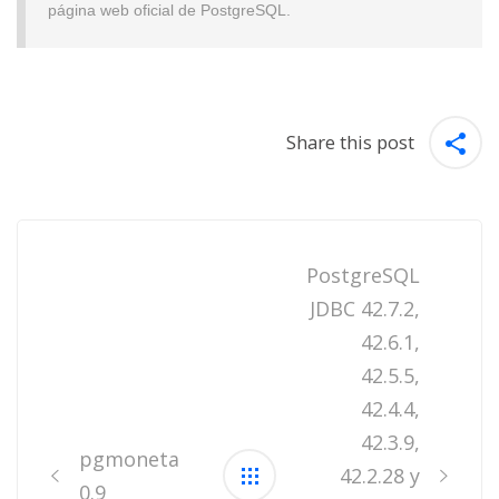
página web oficial de PostgreSQL.
Share this post
Post
navigation
PostgreSQL
JDBC 42.7.2,
42.6.1,
42.5.5,
42.4.4,
42.3.9,
pgmoneta
42.2.28 y
0.9