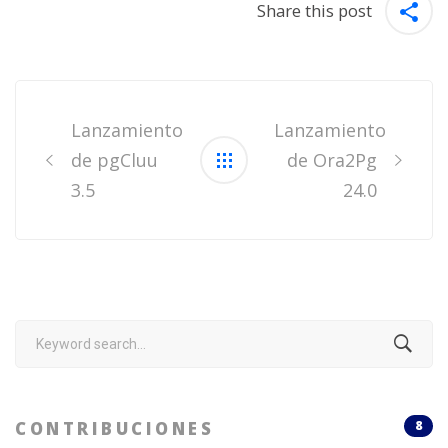
Share this post
Post
navigation
Lanzamiento
Lanzamiento
de pgCluu
de Ora2Pg
3.5
24.0
Search
for:
CONTRIBUCIONES
8