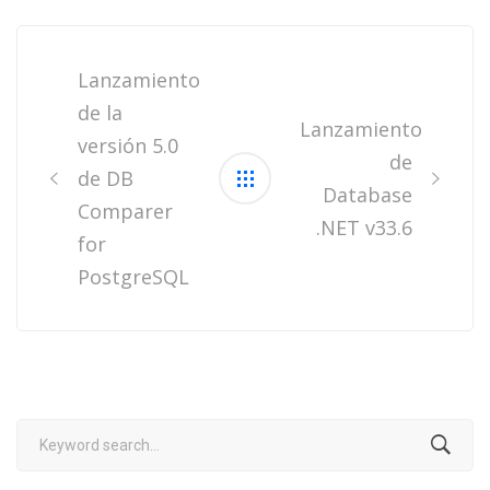
Post
navigation
Lanzamiento
de la
Lanzamiento
versión 5.0
de
de DB
Database
Comparer
.NET v33.6
for
PostgreSQL
Search
for: