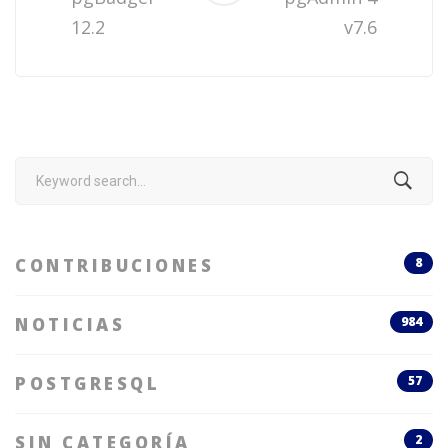
12.2
v7.6
Search
for:
CONTRIBUCIONES
8
NOTICIAS
984
POSTGRESQL
57
SIN CATEGORÍA
2