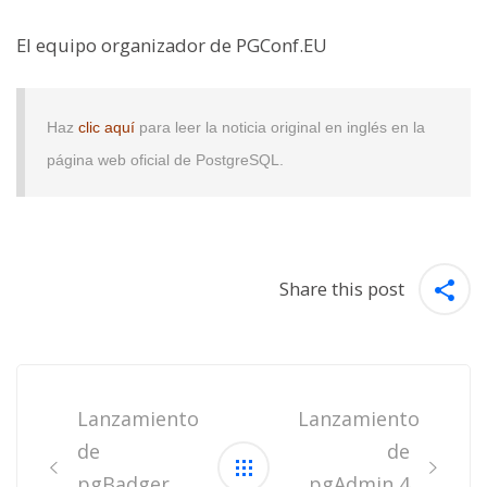
El equipo organizador de PGConf.EU
Haz
clic aquí
para leer la noticia original en inglés en la
página web oficial de PostgreSQL.
Share this post
Post
navigation
Lanzamiento
Lanzamiento
de
de
pgBadger
pgAdmin 4