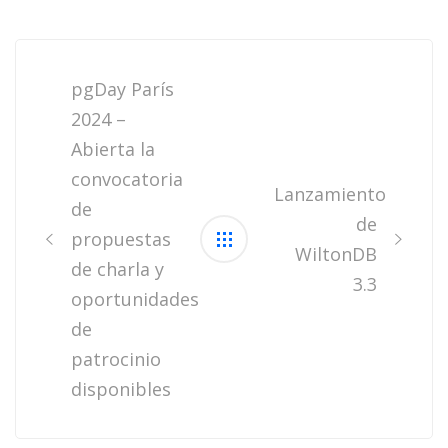
Post
navigation
pgDay París
2024 –
Abierta la
convocatoria
Lanzamiento
de
de
propuestas
WiltonDB
de charla y
3.3
oportunidades
de
patrocinio
disponibles