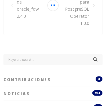
de
para
oracle_fdw
PostgreSQL
2.4.0
Operator
1.0.0
Search
for:
CONTRIBUCIONES
8
NOTICIAS
984