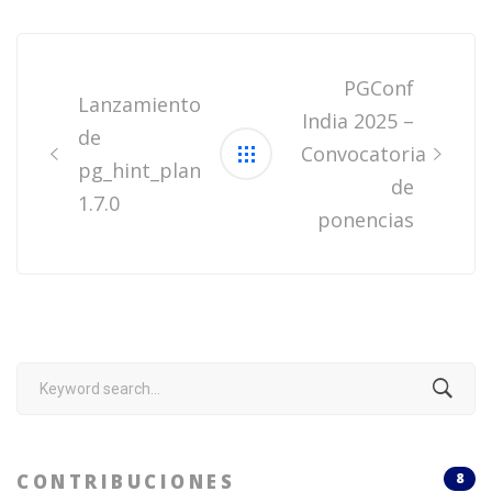
Post
navigation
PGConf
Lanzamiento
India 2025 –
de
Convocatoria
pg_hint_plan
de
1.7.0
ponencias
Search
for:
CONTRIBUCIONES
8