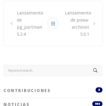
Post
navigation
Lanzamiento
Lanzamiento
de
de powa-
pg_partman
archivist
5.2.4
5.0.1
Search
for:
CONTRIBUCIONES
8
NOTICIAS
984