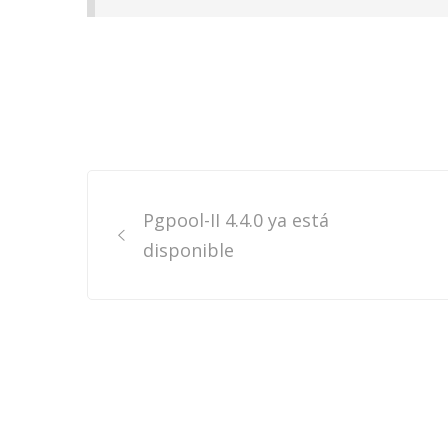
Post
Pgpool-II 4.4.0 ya está
navigation
disponible