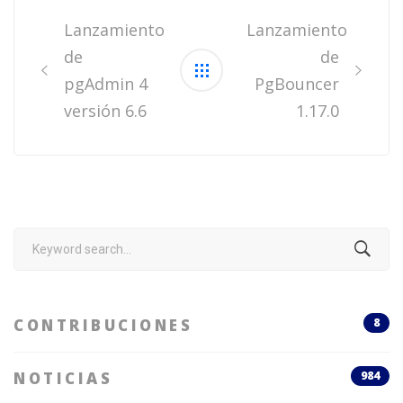
navigation
Lanzamiento
Lanzamiento
de
de
pgAdmin 4
PgBouncer
versión 6.6
1.17.0
Search
for:
CONTRIBUCIONES
8
NOTICIAS
984