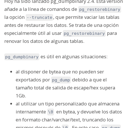
Hoy ha sido lanzado pg_dumpbinary 2.4. Esta versión
añade a la línea de comandos de
pg_restorebinary
la opción
, que permite vaciar las tablas
--truncate
antes de restaurar los datos. Se trata de una opción
especialmente útil al usar
para
pg_restorebinary
renovar los datos de algunas tablas.
es útil en algunas situaciones:
pg_dumpbinary
al disponer de bytea que no pueden ser
exportados por
debido a que el
pg_dump
tamaño total de salida de escape/hex supera
1Gb.
al utilizar un tipo personalizado que almacena
internamente
en bytea, y devuelve los datos
\0
en formato char/varchar/text, truncando los
mismos después de
. En este caso,
\0
pg_dump