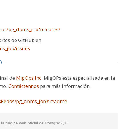
pos/pg_dbms_job/releases/
portes de GitHub en
s_job/issues
b
inal de
MigOps Inc
. MigOPs está especializada en la
smo.
Contáctennos
para más información.
psRepos/pg_dbms_job#readme
en la página web oficial de PostgreSQL.