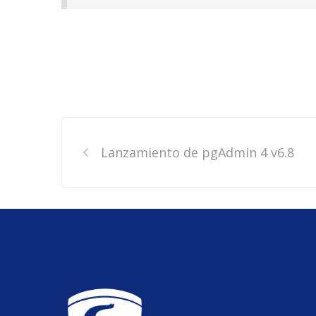
Post
Lanzamiento de pgAdmin 4 v6.8
navigation