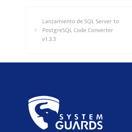
Post
Lanzamiento de SQL Server to
navigation
PostgreSQL Code Converter
v1.3.3