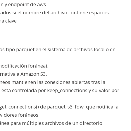
ón y endpoint de aws
dos si el nombre del archivo contiene espacios.
na clave
s tipo parquet en el sistema de archivos local o en
odificación foránea).
ernativa a Amazon S3.
neos mantienen las conexiones abiertas tras la
ón está controlada por keep_connections y su valor por
get_connections() de parquet_s3_fdw que notifica la
rvidores foráneos.
ánea para múltiples archivos de un directorio