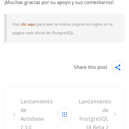
¡Muchas gracias por su apoyo y sus comentarios!
Haz
clic aquí
para leer la noticia original en inglés en la
página web oficial de PostgreSQL.
Share this post
Post
navigation
Lanzamiento
Lanzamiento
de
de
Autobase
PostgreSQL
2.3.0
18 Beta 2