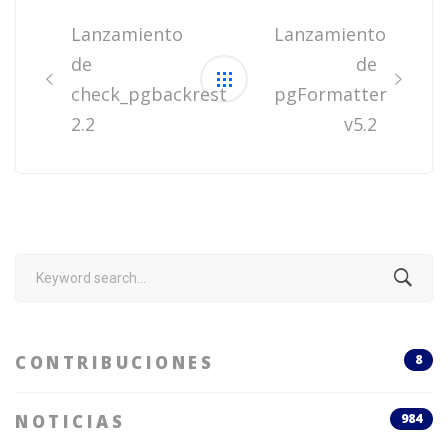
navigation
Lanzamiento
Lanzamiento
de
de
check_pgbackrest
pgFormatter
2.2
v5.2
Search
for:
CONTRIBUCIONES
8
NOTICIAS
984