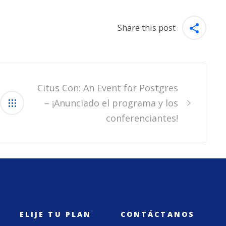
Share this post
Citus Con: An Event for Postgres
– ¡Anunciado el programa y los
conferenciantes!
ELIJE TU PLAN
CONTÁCTANOS