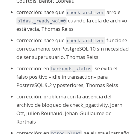
Courtois, Benoit Lobréau
corrección: hace que
arroje
check_archiver
cuando la cola de archivo
oldest_ready_wal=0
está vacía, Thomas Reiss
corrección: hace que
funcione
check_archiver
correctamente con PostgreSQL 10 sin necesidad
de ser superusuario, Thomas Reiss
corrección: en
, se evita el
backends_status
falso positivo «idle in transaction» para
PostgreSQL 9.2 y posteriores, Thomas Reiss
corrección: problema con la ausencia del
archivo de bloqueo de check_pgactivity, Joern
Ott, Julien Rouhaud, Jehan-Guillaume de
Rorthais
corrección: en
, se ajusta el tamaño
btree_bloat