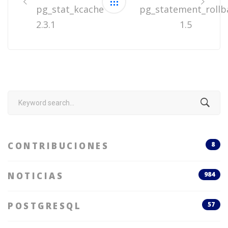
pg_stat_kcache
pg_statement_rollb
2.3.1
1.5
Search
for:
CONTRIBUCIONES
8
NOTICIAS
984
POSTGRESQL
57