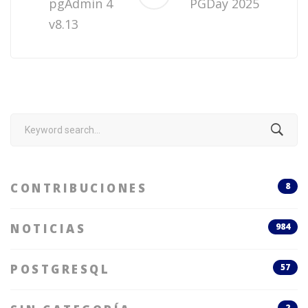
pgAdmin 4
PGDay 2025
v8.13
Search
for:
CONTRIBUCIONES
8
NOTICIAS
984
POSTGRESQL
57
2