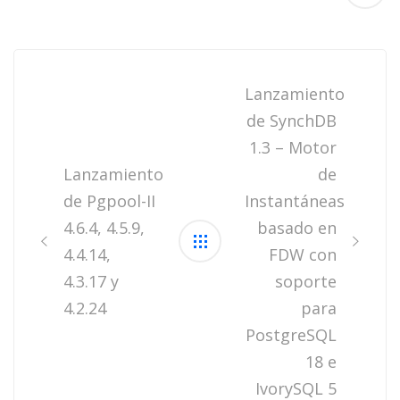
Post
navigation
Lanzamiento
de SynchDB
1.3 – Motor
Lanzamiento
de
de Pgpool-II
Instantáneas
4.6.4, 4.5.9,
basado en
4.4.14,
FDW con
4.3.17 y
soporte
4.2.24
para
PostgreSQL
18 e
IvorySQL 5