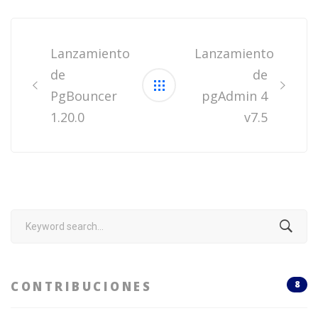
Post
navigation
Lanzamiento
Lanzamiento
de
de
PgBouncer
pgAdmin 4
1.20.0
v7.5
Search
for:
CONTRIBUCIONES
8